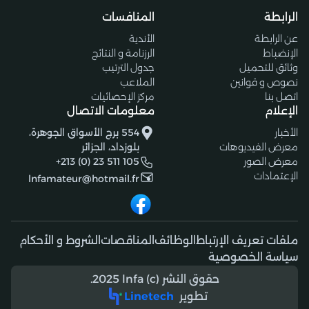
الرابطة
المنافسات
عن الرابطة
الأندية
الإنضباط
الرزنامة و النتائج
وثائق للتحميل
جدول الترتيب
نصوص و قوانين
الملاعب
اتصل بنا
مركز الإحصائيات
الإعلام
معلومات الاتصال
الأخبار
554 برج الأسواق الجوهرة،
معرض الفيديوهات
بلوزداد، الجزائر
معرض الصور
+213 (0) 23 511 105
الإعتمادات
lnfamateur@hotmail.fr
ملفات تعريف الإرتباط
الوظائف
المناقصات
الشروط و الأحكام
سياسة الخصوصية
حقوق النشر (c) 2025 lnfa.
تطوير
Linetech