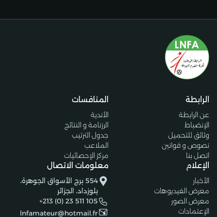
الرابطة
المنافسات
عن الرابطة
الأندية
الإنضباط
الرزنامة و النتائج
وثائق للتحميل
جدول الترتيب
نصوص و قوانين
الملاعب
اتصل بنا
مركز الإحصائيات
الإعلام
معلومات الاتصال
الأخبار
554 برج الأسواق الجوهرة،
معرض الفيديوهات
بلوزداد، الجزائر
معرض الصور
+213 (0) 23 511 105
الإعتمادات
lnfamateur@hotmail.fr